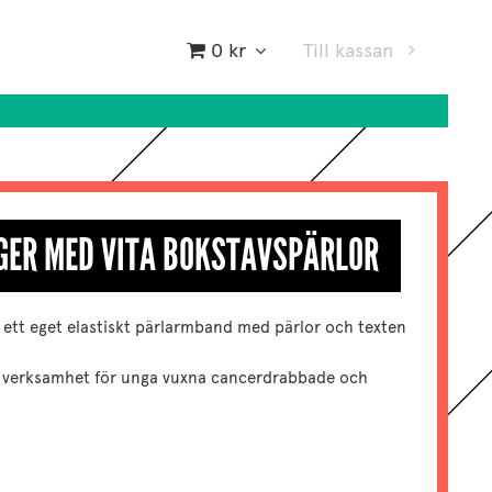
0 kr
Till kassan
RGER MED VITA BOKSTAVSPÄRLOR
a ett eget elastiskt pärlarmband med pärlor och texten
ers verksamhet för unga vuxna cancerdrabbade och