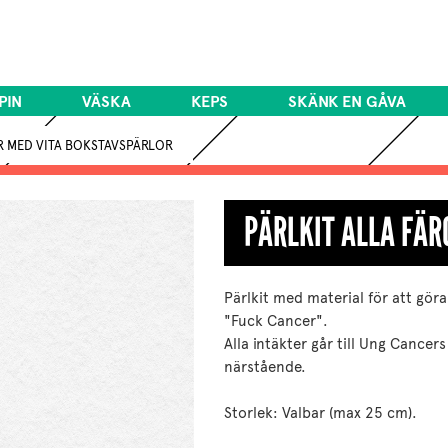
PIN
VÄSKA
KEPS
SKÄNK EN GÅVA
R MED VITA BOKSTAVSPÄRLOR
PÄRLKIT ALLA FÄ
Pärlkit med material för att gör
"Fuck Cancer".
Alla intäkter går till Ung Canc
närstående.
Storlek: Valbar (max 25 cm).