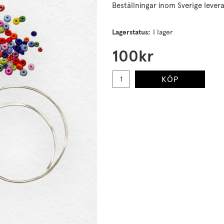
Beställningar inom Sverige lever
Lagerstatus:
I lager
100
kr
KÖP