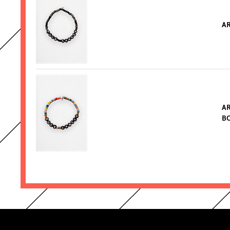
AR
AR
B