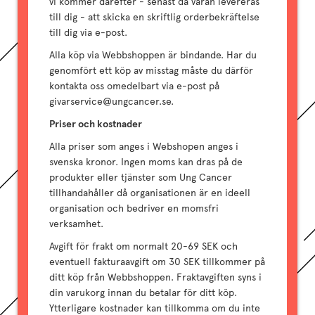
vi kommer därefter - senast då varan levereras
till dig - att skicka en skriftlig orderbekräftelse
till dig via e-post.
Alla köp via Webbshoppen är bindande. Har du
genomfört ett köp av misstag måste du därför
kontakta oss omedelbart via e-post på
givarservice@ungcancer.se.
Priser och kostnader
Alla priser som anges i Webshopen anges i
svenska kronor. Ingen moms kan dras på de
produkter eller tjänster som Ung Cancer
tillhandahåller då organisationen är en ideell
organisation och bedriver en momsfri
verksamhet.
Avgift för frakt om normalt 20-69 SEK och
eventuell fakturaavgift om 30 SEK tillkommer på
ditt köp från Webbshoppen. Fraktavgiften syns i
din varukorg innan du betalar för ditt köp.
Ytterligare kostnader kan tillkomma om du inte