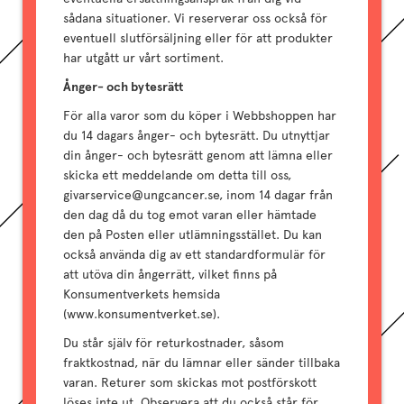
sådana situationer. Vi reserverar oss också för
eventuell slutförsäljning eller för att produkter
har utgått ur vårt sortiment.
Ånger- och bytesrätt
För alla varor som du köper i Webbshoppen har
du 14 dagars ånger- och bytesrätt. Du utnyttjar
din ånger- och bytesrätt genom att lämna eller
skicka ett meddelande om detta till oss,
givarservice@ungcancer.se, inom 14 dagar från
den dag då du tog emot varan eller hämtade
den på Posten eller utlämningsstället. Du kan
också använda dig av ett standardformulär för
att utöva din ångerrätt, vilket finns på
Konsumentverkets hemsida
(www.konsumentverket.se).
Du står själv för returkostnader, såsom
fraktkostnad, när du lämnar eller sänder tillbaka
varan. Returer som skickas mot postförskott
löses inte ut. Observera att du också står för