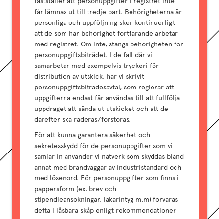
fastställer att personuppgifter i registret inte
får lämnas ut till tredje part. Behörigheterna är
personliga och uppföljning sker kontinuerligt
att de som har behörighet fortfarande arbetar
med registret. Om inte, stängs behörigheten för
personuppgiftsbiträdet. I de fall där vi
samarbetar med exempelvis tryckeri för
distribution av utskick, har vi skrivit
personuppgiftsbiträdesavtal, som reglerar att
uppgifterna endast får användas till att fullfölja
uppdraget att sända ut utskicket och att de
därefter ska raderas/förstöras.
För att kunna garantera säkerhet och
sekretesskydd för de personuppgifter som vi
samlar in använder vi nätverk som skyddas bland
annat med brandväggar av industristandard och
med lösenord. För personuppgifter som finns i
pappersform (ex. brev och
stipendieansökningar, läkarintyg m.m) förvaras
detta i låsbara skåp enligt rekommendationer