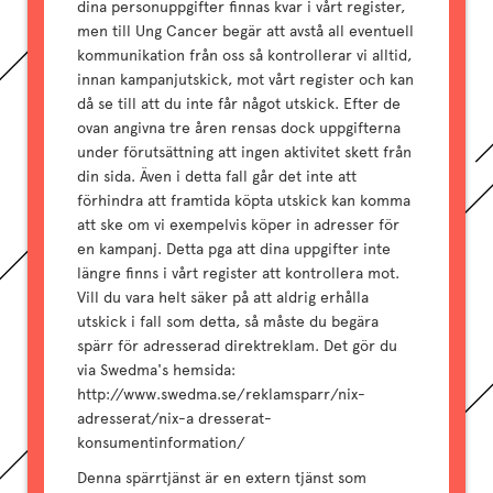
dina personuppgifter finnas kvar i vårt register,
men till Ung Cancer begär att avstå all eventuell
kommunikation från oss så kontrollerar vi alltid,
innan kampanjutskick, mot vårt register och kan
då se till att du inte får något utskick. Efter de
ovan angivna tre åren rensas dock uppgifterna
under förutsättning att ingen aktivitet skett från
din sida. Även i detta fall går det inte att
förhindra att framtida köpta utskick kan komma
att ske om vi exempelvis köper in adresser för
en kampanj. Detta pga att dina uppgifter inte
längre finns i vårt register att kontrollera mot.
Vill du vara helt säker på att aldrig erhålla
utskick i fall som detta, så måste du begära
spärr för adresserad direktreklam. Det gör du
via Swedma's hemsida:
http://www.swedma.se/reklamsparr/nix-
adresserat/nix-a dresserat-
konsumentinformation/
Denna spärrtjänst är en extern tjänst som