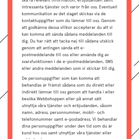
ska få relevant information, erbjudanden samt
intressanta tjänster och varor från oss. Eventuell
kommunikation av det slaget skickas via de
kontaktuppgifter som du lämnar till oss. Genom
att godkänna dessa villkor accepterar du att vi
kan komma att sända sådana meddelanden till
dig. Du har rätt att tacka nej till sådana utskick
genom att antingen sända ett e-
postmeddelande till oss eller använda dig av
svarsfunktionen i de e-postmeddelanden, SMS
eller andra meddelanden som vi skickar till dig.
De personuppgifter som kan komma att
behandlas är främst sådana som du direkt eller
indirekt lämnar till oss genom att handla i eller
besöka Webbshoppen eller på annat sätt
utnyttja våra tjänster och erbjudanden, såsom
namn, adress, personnummer, mobil- och
telefonnummer samt e-postadress. Vi behandlar
dina personuppgifter under den tid som du är
kund hos oss samt utnyttjar våra tjänster eller