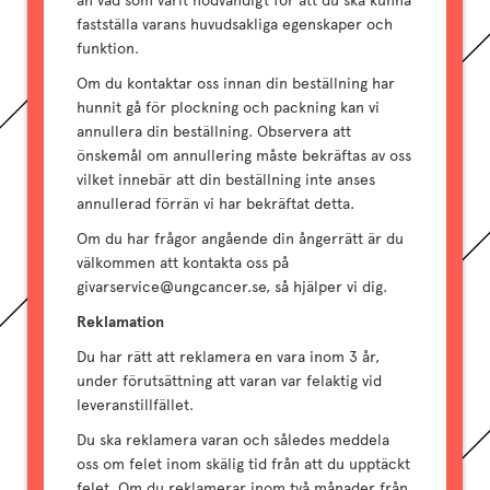
än vad som varit nödvändigt för att du ska kunna
fastställa varans huvudsakliga egenskaper och
funktion.
Om du kontaktar oss innan din beställning har
hunnit gå för plockning och packning kan vi
annullera din beställning. Observera att
önskemål om annullering måste bekräftas av oss
vilket innebär att din beställning inte anses
annullerad förrän vi har bekräftat detta.
Om du har frågor angående din ångerrätt är du
välkommen att kontakta oss på
givarservice@ungcancer.se, så hjälper vi dig.
Reklamation
Du har rätt att reklamera en vara inom 3 år,
under förutsättning att varan var felaktig vid
leveranstillfället.
Du ska reklamera varan och således meddela
oss om felet inom skälig tid från att du upptäckt
felet. Om du reklamerar inom två månader från