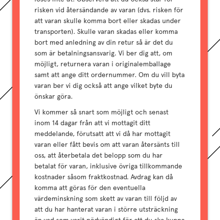
risken vid återsändande av varan (dvs. risken för
att varan skulle komma bort eller skadas under
transporten). Skulle varan skadas eller komma
bort med anledning av din retur så är det du
som är betalningsansvarig. Vi ber dig att, om
möjligt, returnera varan i originalemballage
samt att ange ditt ordernummer. Om du vill byta
varan ber vi dig också att ange vilket byte du
önskar göra.
Vi kommer så snart som möjligt och senast
inom 14 dagar från att vi mottagit ditt
meddelande, förutsatt att vi då har mottagit
varan eller fått bevis om att varan återsänts till
oss, att återbetala det belopp som du har
betalat för varan, inklusive övriga tillkommande
kostnader såsom fraktkostnad. Avdrag kan då
komma att göras för den eventuella
värdeminskning som skett av varan till följd av
att du har hanterat varan i större utsträckning