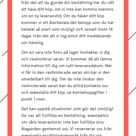
från det att du gjorde din beställning har du rätt
att häva ditt köp, om vi inte kan komma överens
om en ny leveranstid. Om du häver ditt köp
kommer vi att återbetala det belopp som du har
betalat så snart som möjligt och senast inom 14
dagar från det att vi tog emot ditt meddelande
om hävning.
Om en vara inte finns på lager kontaktar vi dig
och restnoterar varan. Vi kommer då att lämna
information till dig om nytt leveransdatum. När
vi får in den restnoterade varan skickar vi den
omedelbart till dig. Om du inte önskar den
restnoterade varan kan du alltid kontakta oss
och avbeställa ditt köp, se kontaktuppgifter i
punkt 1 ovan.
Det kan uppstå situationer som gör det omöjligt
för oss att fullfölja en beställning, exempelvis
om våra leverantörer inte kan fullfölja sina
åtaganden gentemot oss. Vi reserverar oss från
eventuella ersättningsanspråk från dig vid