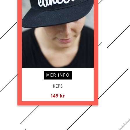
MER INFO
KEPS
149 kr