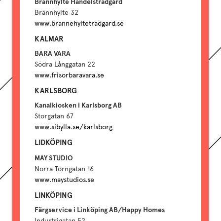
Brännhylte Handelsträdgård
Brännhylte 32
www.brannehyltetradgard.se
KALMAR
BARA VARA
Södra Långgatan 22
www.frisorbaravara.se
KARLSBORG
Kanalkiosken i Karlsborg AB
Storgatan 67
www.sibylla.se/karlsborg
LIDKÖPING
MAY STUDIO
Norra Torngatan 16
www.maystudios.se
LINKÖPING
Färgservice i Linköping AB/Happy Homes
Industrigatan 52