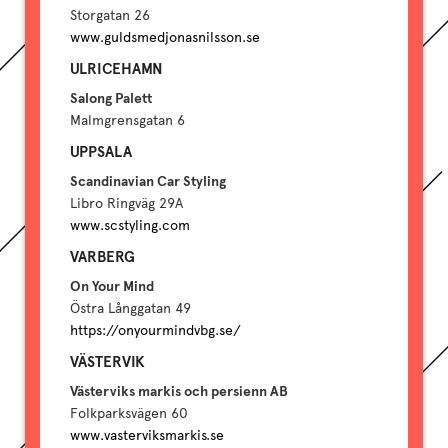
Storgatan 26
www.guldsmedjonasnilsson.se
ULRICEHAMN
Salong Palett
Malmgrensgatan 6
UPPSALA
Scandinavian Car Styling
Libro Ringväg 29A
www.scstyling.com
VARBERG
On Your Mind
Östra Långgatan 49
https://onyourmindvbg.se/
VÄSTERVIK
Västerviks markis och persienn AB
Folkparksvägen 60
www.vasterviksmarkis.se