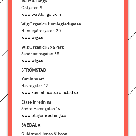
Twist & Tango
Götgatan 9
www.twisttango.com
Wig Organics Humlegårdsgatan
Humlegårdsgatan 20
www.wig.se
Wig Organics 79&Park
Sandhamnsgatan 85
www.wig.se
STRÖMSTAD
Kaminhuset
Havregatan 12
www.kaminhusetstromstad.se
Etage Inredning
Södra Hamngatan 16
www.etageinredning.se
SVEDALA
Guldsmed Jonas Nilsson