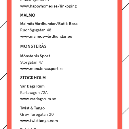
www.happyhomes.se/linkoping
MALMÖ
Malmös Vårdhundar/Butik Rosa
Rudhögsgatan 48
www.malmös-vårdhundar.eu
MÖNSTERÅS
Mönsterås Sport
Storgatan 47
www.monsterassport.se
STOCKHOLM
Var Dags Rum
Karlavägen 72A
www.vardagsrum.se
Twist & Tango
Grev Turegatan 20
www.twisttango.com