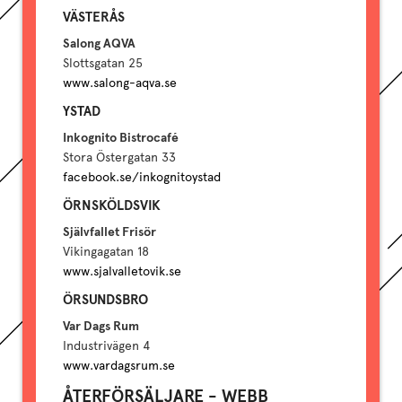
VÄSTERÅS
Salong AQVA
Slottsgatan 25
www.salong-aqva.se
YSTAD
Inkognito Bistrocafé
Stora Östergatan 33
facebook.se/inkognitoystad
ÖRNSKÖLDSVIK
Självfallet Frisör
Vikingagatan 18
www.sjalvalletovik.se
ÖRSUNDSBRO
Var Dags Rum
Industrivägen 4
www.vardagsrum.se
ÅTERFÖRSÄLJARE - WEBB