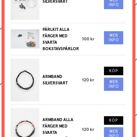
MER
SILVERSVART
INFO
PÄRLKIT ALLA
MER
FÄRGER MED
100 kr
INFO
SVARTA
BOKSTAVSPÄRLOR
KÖP
ARMBAND
120 kr
MER
SILVERSVART
INFO
ARMBAND ALLA
KÖP
FÄRGER MED
120 kr
MER
SVARTA
INFO