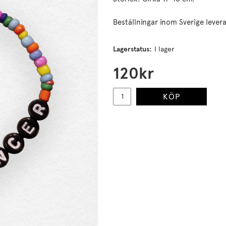
Beställningar inom Sverige lever
Lagerstatus:
I lager
120
kr
KÖP