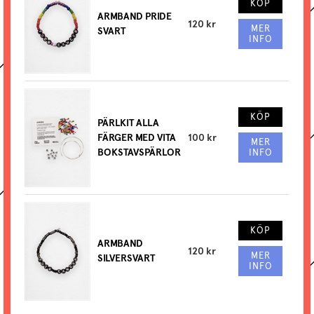
KÖP
ARMBAND PRIDE
120 kr
MER
SVART
INFO
KÖP
PÄRLKIT ALLA
FÄRGER MED VITA
100 kr
MER
BOKSTAVSPÄRLOR
INFO
KÖP
ARMBAND
120 kr
MER
SILVERSVART
INFO