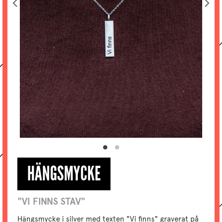
HÄNGSMYCKE
"VI FINNS STAV"
Hängsmycke i silver med texten "Vi finns" graverat på