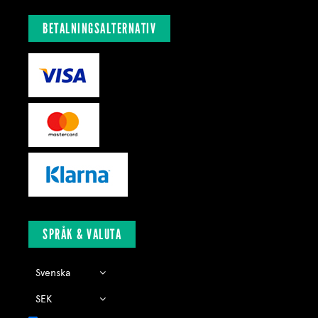
BETALNINGSALTERNATIV
SPRÅK & VALUTA