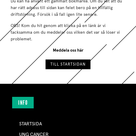
Du kan ha använt ett gammalt bokmärke. Om du vet att du
har rätt adress till sidan kan felet bero på en tillfällig
driftstörning. Försök i så fall igen lite senare.
OBS! Kom du hit genom att klicka på en länk är vi
tacksamma om du meddelar oss vilken det var så löser vi
problemet.
Meddela oss här
TILL STARTSIDAN
INFO
STARTSIDA
UNG CANCER