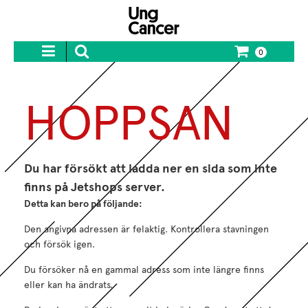
0
HOPPSAN
Du har försökt att ladda ner en sida som inte
finns på Jetshops server.
Detta kan bero på följande:
Den angivna adressen är felaktig. Kontrollera stavningen
och försök igen.
Du försöker nå en gammal adress som inte längre finns
eller kan ha ändrats.